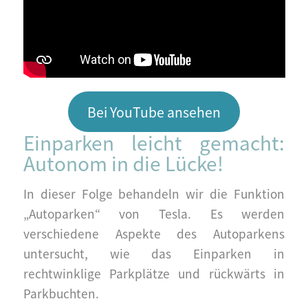
Bei YouTube ansehen
Einparken leicht gemacht:
Autonom in die Lücke!
In dieser Folge behandeln wir die Funktion
„Autoparken“ von Tesla. Es werden
verschiedene Aspekte des Autoparkens
untersucht, wie das Einparken in
rechtwinklige Parkplätze und rückwärts in
Parkbuchten.