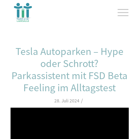
Tesla Autoparken – Hype
oder Schrott?
Parkassistent mit FSD Beta
Feeling im Alltagstest
/
28. Juli 2024